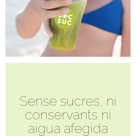
Sense sucres, ni
conservants ni
aigua afegida