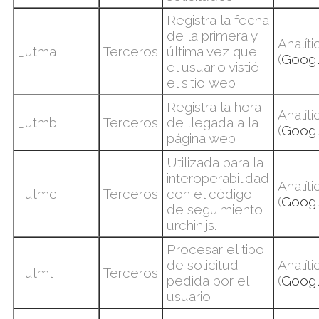
Registra la fecha
de la primera y
Analíti
_utma
Terceros
última vez que
(
Goog
el usuario vistió
el sitio
web
Registra la hora
Analíti
_utmb
Terceros
de llegada a la
(
Goog
página web
Utilizada para la
interoperabilidad
Analíti
_utmc
Terceros
con el código
(
Goog
de seguimiento
urchin.js.
Procesar el tipo
de solicitud
Analíti
_
utmt
Terceros
pedida por el
(
Goog
usuario