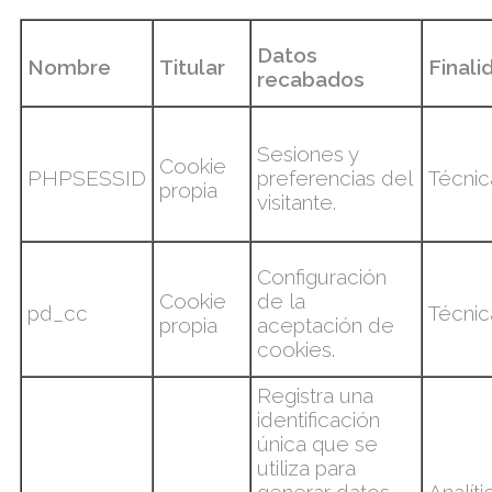
Datos
Nombre
Titular
Finali
recabados
Sesiones y
Cookie
PHPSESSID
preferencias del
Técnic
propia
visitante.
Configuración
Cookie
de la
pd_cc
Técnic
propia
aceptación de
cookies.
Registra una
identificación
única que se
utiliza para