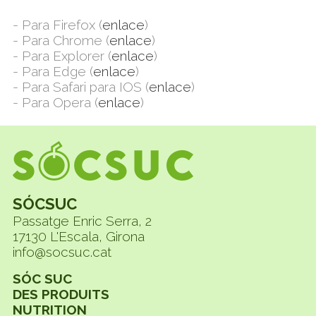
- Para Firefox (
enlace
)
- Para Chrome (
enlace
)
- Para Explorer (
enlace
)
- Para Edge (
enlace
)
- Para Safari para IOS (
enlace
)
- Para Opera (
enlace
)
SÓCSUC
Passatge Enric Serra, 2
17130 L'Escala, Girona
info@socsuc.cat
SÓC SUC
DES PRODUITS
NUTRITION